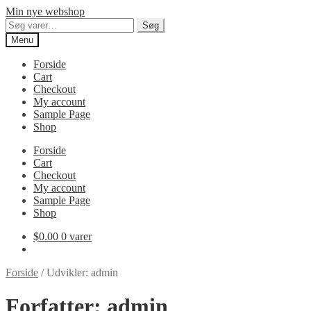
Spring
Spring
Min nye webshop
til
til
Søg
Søg
navigation
indhold
efter:
Menu
Forside
Cart
Checkout
My account
Sample Page
Shop
Forside
Cart
Checkout
My account
Sample Page
Shop
$
0.00
0 varer
Forside
/
Udvikler: admin
Forfatter:
admin